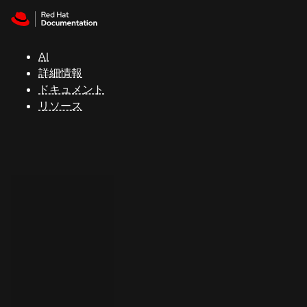
Skip to navigation
Skip to content
サ
ポ
ー
AI
ト
詳細情報
ドキュメント
リソース
コ
ン
ソ
ー
ル
開
発
者
ト
ラ