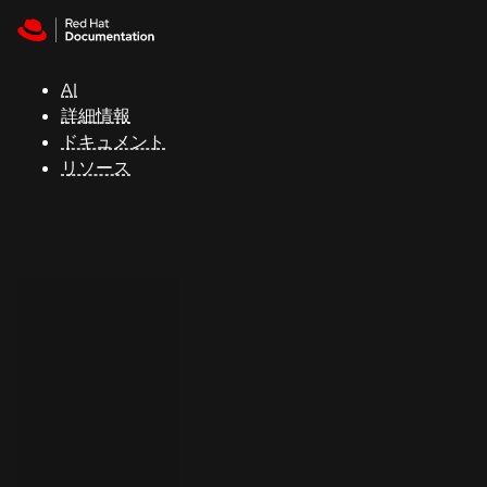
Skip to navigation
Skip to content
サ
ポ
ー
AI
ト
詳細情報
ドキュメント
リソース
コ
ン
ソ
ー
ル
開
発
者
ト
ラ