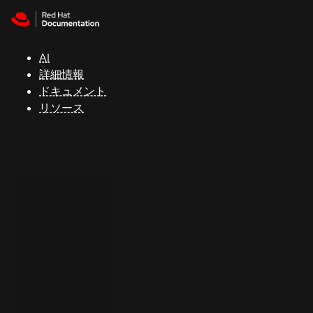
Skip to navigation
Skip to content
サ
ポ
ー
AI
ト
詳細情報
ドキュメント
リソース
コ
ン
ソ
ー
ル
開
発
者
ト
ラ