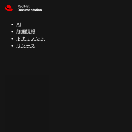
Skip to navigation
Skip to content
サ
ポ
ー
AI
ト
詳細情報
ドキュメント
リソース
コ
ン
ソ
ー
ル
開
発
者
ト
ラ