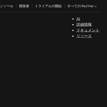
すべての Red Hat
ンソール
開発者
トライアルの開始
AI
サ
詳細情報
ポ
ドキュメント
ー
リソース
ト
コ
ン
ソ
ー
ル
開
発
者