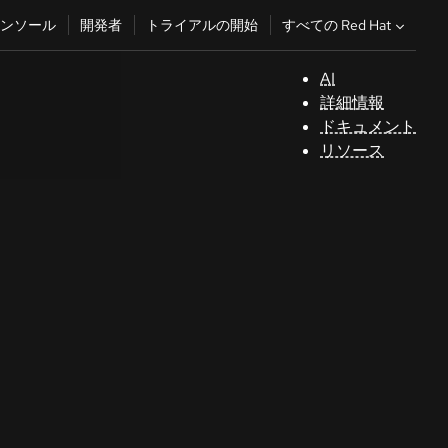
すべての Red Hat
ンソール
開発者
トライアルの開始
AI
サ
詳細情報
ポ
ドキュメント
ー
リソース
ト
コ
ン
ソ
ー
ル
開
発
者