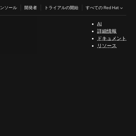
すべての Red Hat
ンソール
開発者
トライアルの開始
AI
サ
詳細情報
ポ
ドキュメント
ー
リソース
ト
コ
ン
ソ
ー
ル
開
発
者