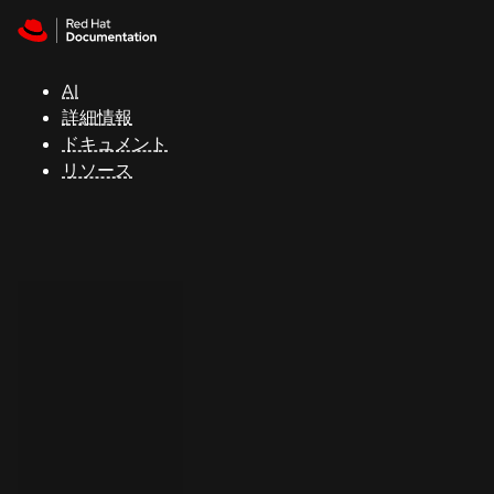
Skip to navigation
Skip to content
サ
ポ
ー
AI
ト
詳細情報
ドキュメント
リソース
コ
ン
ソ
ー
ル
開
発
者
ト
ラ