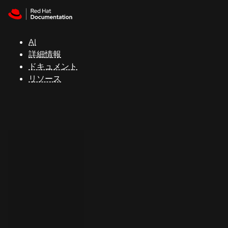
Skip to navigation
Skip to content
サ
ポ
ー
AI
ト
詳細情報
ドキュメント
リソース
コ
ン
ソ
ー
ル
開
発
者
ト
ラ