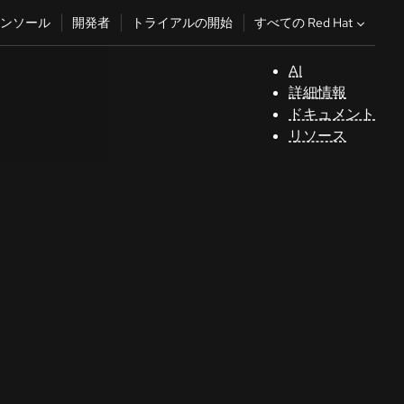
すべての Red Hat
ンソール
開発者
トライアルの開始
AI
サ
詳細情報
ポ
ドキュメント
ー
リソース
ト
コ
ン
ソ
ー
ル
開
発
者