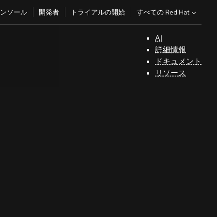
すべての Red Hat
ンソール
開発者
トライアルの開始
AI
サ
詳細情報
ポ
ドキュメント
ー
リソース
ト
コ
ン
ソ
ー
ル
開
発
者