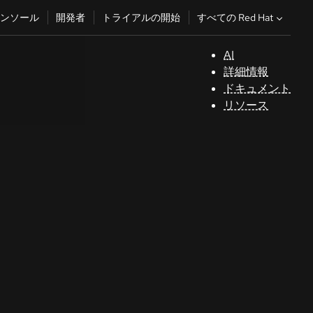
すべての Red Hat
ンソール
開発者
トライアルの開始
AI
サ
詳細情報
ポ
ドキュメント
ー
リソース
ト
コ
ン
ソ
ー
ル
開
発
者