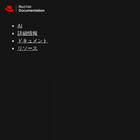
Skip to navigation
Skip to content
サ
ポ
ー
AI
ト
詳細情報
ドキュメント
リソース
コ
ン
ソ
ー
ル
開
発
者
ト
ラ