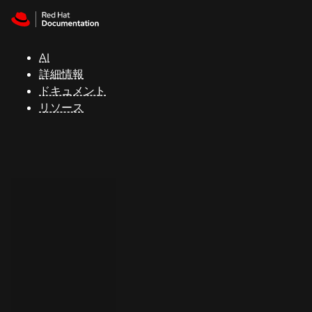
Skip to navigation
Skip to content
サ
ポ
ー
AI
ト
詳細情報
ドキュメント
リソース
コ
ン
ソ
ー
ル
開
発
者
ト
ラ