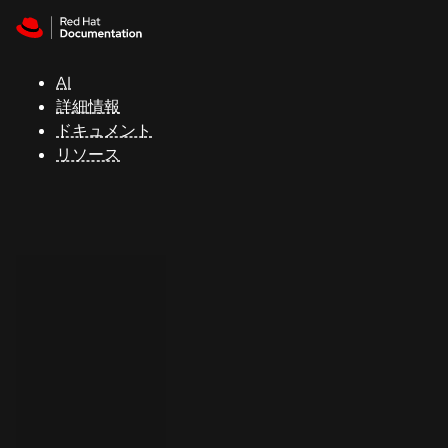
Skip to navigation
Skip to content
サ
ポ
ー
AI
ト
詳細情報
ドキュメント
リソース
コ
ン
ソ
ー
ル
開
発
者
ト
ラ