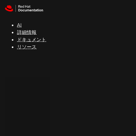
Skip to navigation
Skip to content
サ
ポ
ー
AI
ト
詳細情報
ドキュメント
リソース
コ
ン
ソ
ー
ル
開
発
者
ト
ラ