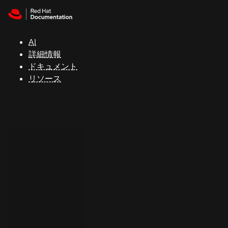
Skip to navigation
Skip to content
サ
ポ
ー
AI
ト
詳細情報
ドキュメント
リソース
コ
ン
ソ
ー
ル
開
発
者
ト
ラ