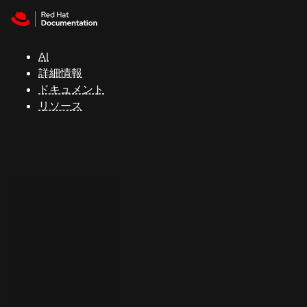
Skip to navigation
Skip to content
サ
ポ
ー
AI
ト
詳細情報
ドキュメント
リソース
コ
ン
ソ
ー
ル
開
発
者
ト
ラ