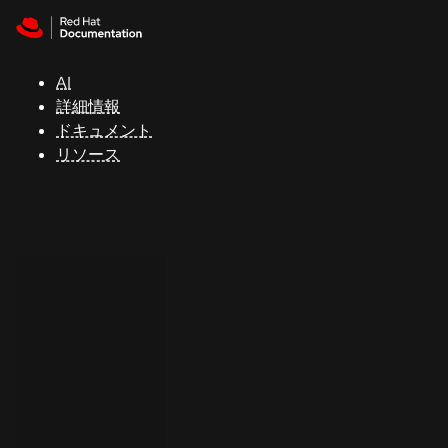
Skip to navigation
Skip to content
サ
ポ
ー
AI
ト
詳細情報
ドキュメント
リソース
コ
ン
ソ
ー
ル
開
発
者
ト
ラ