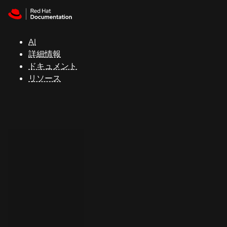
Skip to navigation
Skip to content
サ
ポ
ー
AI
ト
詳細情報
ドキュメント
リソース
コ
ン
ソ
ー
ル
開
発
者
ト
ラ