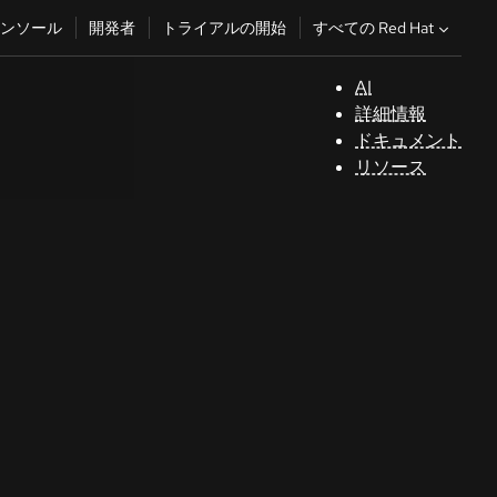
すべての Red Hat
ンソール
開発者
トライアルの開始
AI
サ
詳細情報
ポ
ドキュメント
ー
リソース
ト
コ
ン
ソ
ー
ル
開
発
者