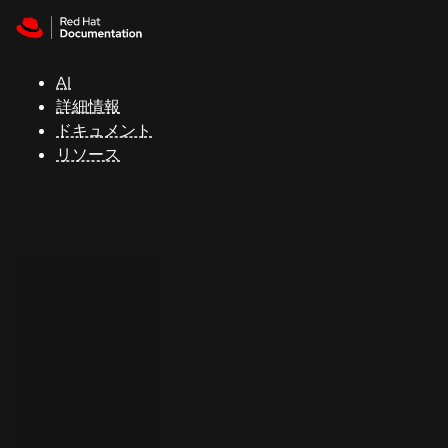
Skip to navigation
Skip to content
サ
ポ
ー
AI
ト
詳細情報
ドキュメント
リソース
コ
ン
ソ
ー
ル
開
発
者
ト
ラ