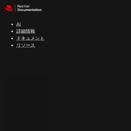
Skip to navigation
Skip to content
サ
ポ
ー
AI
ト
詳細情報
ドキュメント
リソース
コ
ン
ソ
ー
ル
開
発
者
ト
ラ