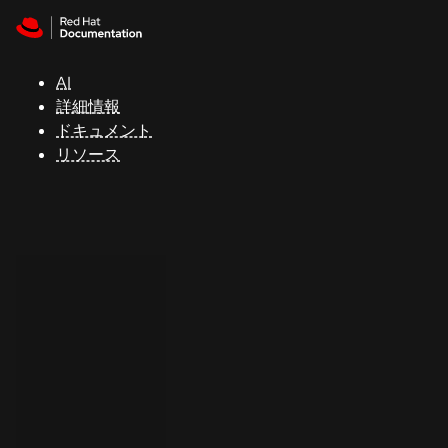
Skip to navigation
Skip to content
サ
ポ
ー
AI
ト
詳細情報
ドキュメント
リソース
コ
ン
ソ
ー
ル
開
発
者
ト
ラ