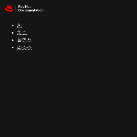
Skip to navigation
Skip to content
지
원
AI
학습
콘
설명서
솔
리소스
개
발
자
평
가
판
시
작
연