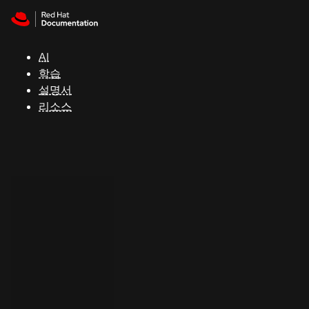
Skip to navigation
Skip to content
지
원
AI
학습
콘
설명서
솔
리소스
개
발
자
평
가
판
시
작
연