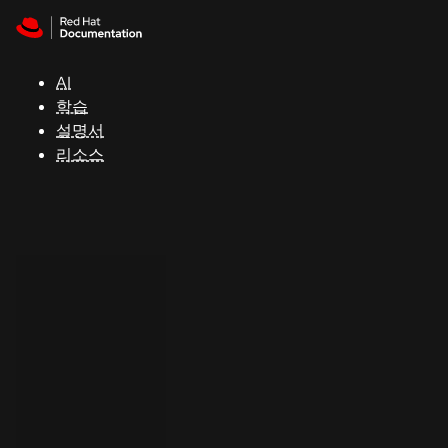
Skip to navigation
Skip to content
지
원
AI
학습
콘
설명서
솔
리소스
개
발
자
평
가
판
시
작
연