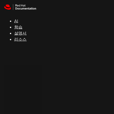
Skip to navigation
Skip to content
지
원
AI
학습
콘
설명서
솔
리소스
개
발
자
평
가
판
시
작
연