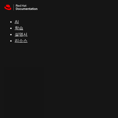
Skip to navigation
Skip to content
지
원
AI
학습
콘
설명서
솔
리소스
개
발
자
평
가
판
시
작
연