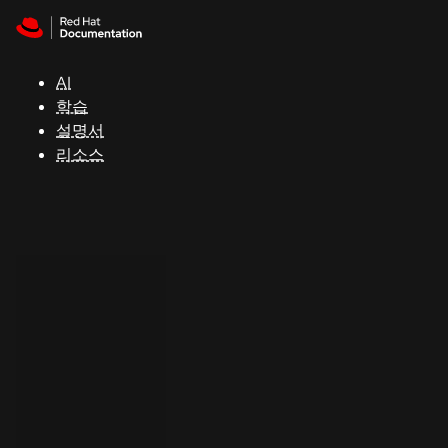
Skip to navigation
Skip to content
지
원
AI
학습
콘
설명서
솔
리소스
개
발
자
평
가
판
시
작
연