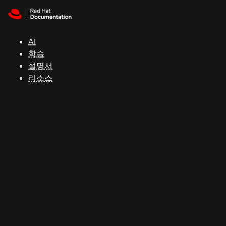
Skip to navigation
Skip to content
지
원
AI
학습
콘
설명서
솔
리소스
개
발
자
평
가
판
시
작
연