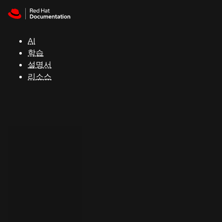
Skip to navigation
Skip to content
지
원
AI
학습
콘
설명서
솔
리소스
개
발
자
평
가
판
시
작
연