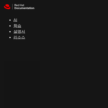
Skip to navigation
Skip to content
지
원
AI
학습
콘
설명서
솔
리소스
개
발
자
평
가
판
시
작
연