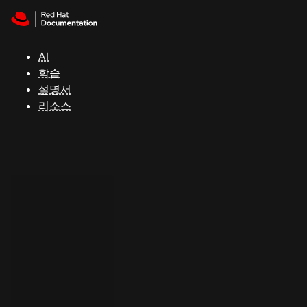
Skip to navigation
Skip to content
지
원
AI
학습
콘
설명서
솔
리소스
개
발
자
평
가
판
시
작
연