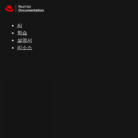
Skip to navigation
Skip to content
지
원
AI
학습
콘
설명서
솔
리소스
개
발
자
평
가
판
시
작
연