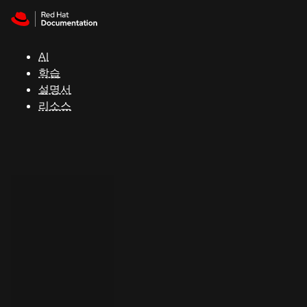
Skip to navigation
Skip to content
지
원
AI
학습
콘
설명서
솔
리소스
개
발
자
평
가
판
시
작
연