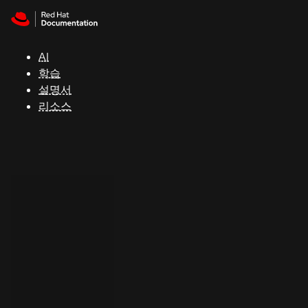
Skip to navigation
Skip to content
지
원
AI
학습
콘
설명서
솔
리소스
개
발
자
평
가
판
시
작
연