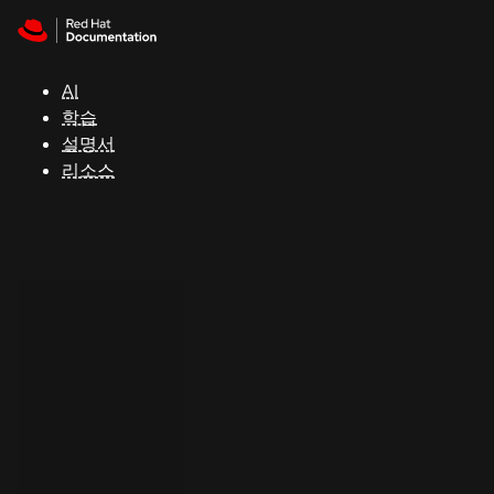
Skip to navigation
Skip to content
지
원
AI
학습
콘
설명서
솔
리소스
개
발
자
평
가
판
시
작
연