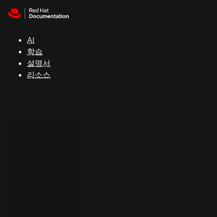
Skip to navigation
Skip to content
지
원
AI
학습
콘
설명서
솔
리소스
개
발
자
평
가
판
시
작
연