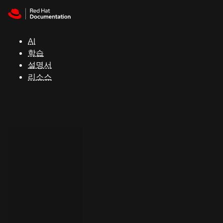
Skip to navigation
Skip to content
지
원
AI
학습
콘
설명서
솔
리소스
개
발
자
평
가
판
시
작
연