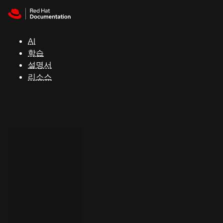
Skip to navigation
Skip to content
지
원
AI
학습
콘
설명서
솔
리소스
개
발
자
평
가
판
시
작
연