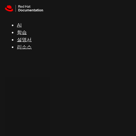
Skip to navigation
Skip to content
지
원
AI
학습
콘
설명서
솔
리소스
개
발
자
평
가
판
시
작
연