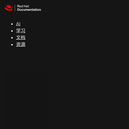
Skip to navigation
Skip to content
支
持
AI
学习
控制台
文档
（Console）
资源
开
发
人
员
开
始
试
用
联