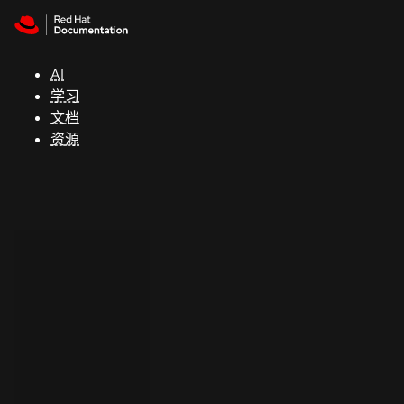
Skip to navigation
Skip to content
支
持
AI
学习
控制台
文档
（Console）
资源
开
发
人
员
开
始
试
用
联