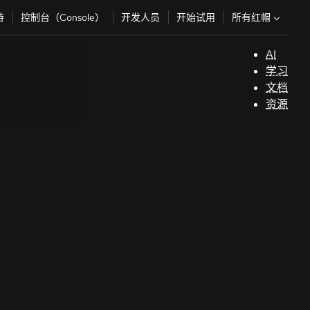
所有红帽
持
控制台（Console）
开发人员
开始试用
AI
支
学习
持
文档
资源
（
开
发
人
员
开
始
试
用