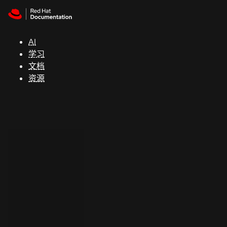
Skip to navigation
Skip to content
支
持
AI
学习
控制台
文档
（Console）
资源
开
发
人
员
开
始
试
用
联