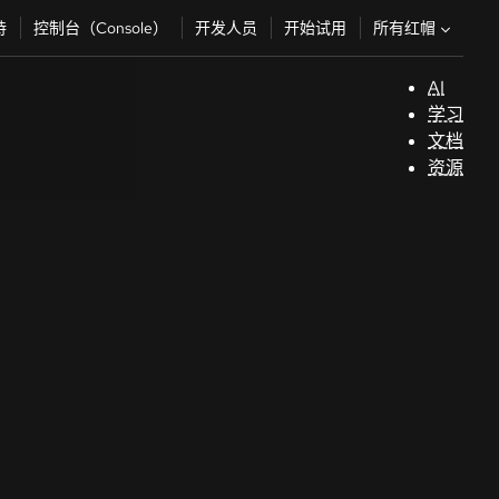
所有红帽
持
控制台（Console）
开发人员
开始试用
AI
支
学习
持
文档
资源
（
开
发
人
员
开
始
试
用