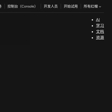
所有红帽
持
控制台（Console）
开发人员
开始试用
AI
支
学习
持
文档
资源
（
开
发
人
员
开
始
试
用