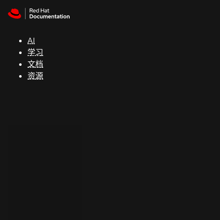
Skip to navigation
Skip to content
支
持
AI
学习
控制台
文档
（Console）
资源
开
发
人
员
开
始
试
用
联