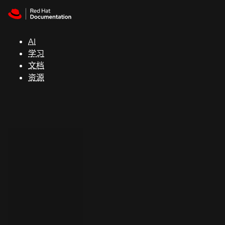
Skip to navigation
Skip to content
支
持
AI
学习
控制台
文档
（Console）
资源
开
发
人
员
开
始
试
用
联